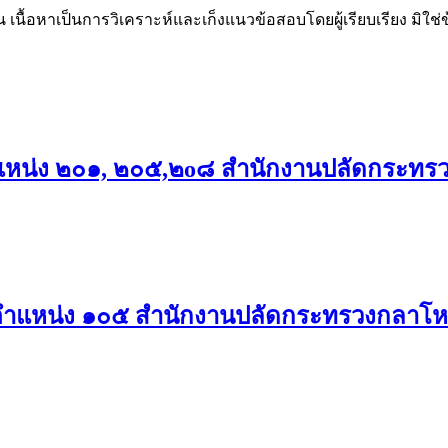
น เนื้อหาเป็นการวิเคราะห์และเก็งแนวข้อสอบโดยผู้เรียบเรียง มิใ
หน่ง ๒๐๑, ๒๐๕,๒o๘ สำนักงานปลัดกระทร
ตำแหน่ง ๑๐๕ สำนักงานปลัดกระทรวงกลาโ