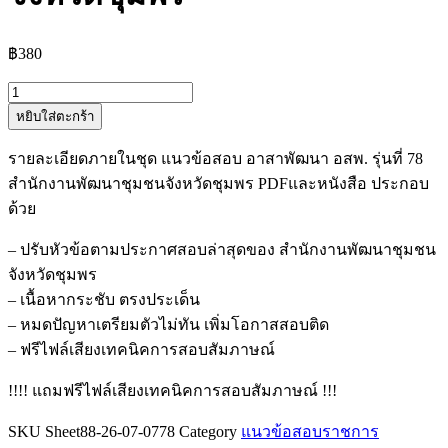
฿
380
จำนวน
หยิบใส่ตะกร้า
แนว
ข้อสอบ
รายละเอียดภายในชุด แนวข้อสอบ อาสาพัฒนา อสพ. รุ่นที่ 78
อาสา
สำนักงานพัฒนาชุมชนจังหวัดชุมพร PDFและหนังสือ ประกอบ
พัฒนา
ด้วย
อสพ.
รุ่น
– ปรับหัวข้อตามประกาศสอบล่าสุดของ สำนักงานพัฒนาชุมชน
ที่
จังหวัดชุมพร
78
– เนื้อหากระชับ ตรงประเด็น
สำนักงาน
– หมดปัญหาเตรียมตัวไม่ทัน เพิ่มโอกาสสอบติด
พัฒนา
– ฟรีไฟล์เสียงเทคนิคการสอบสัมภาษณ์
ชุมชน
จังหวัด
!!!! แถมฟรีไฟล์เสียงเทคนิคการสอบสัมภาษณ์ !!!
ชุมพร
SKU
Sheet88-26-07-0778
Category
แนวข้อสอบราชการ
ชิ้น