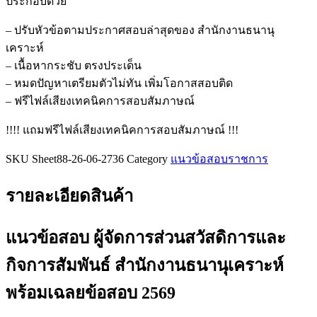
ประกอบด้วย
ส่วน
สวัสดิการ
– ปรับหัวข้อตามประกาศสอบล่าสุดของ สำนักงานธนานุ
และ
เคราะห์
กิจการ
– เนื้อหากระชับ ตรงประเด็น
สัมพันธ์
– หมดปัญหาเตรียมตัวไม่ทัน เพิ่มโอกาสสอบติด
สำนัก
– ฟรีไฟล์เสียงเทคนิคการสอบสัมภาษณ์
งาน
!!!! แถมฟรีไฟล์เสียงเทคนิคการสอบสัมภาษณ์ !!!
ธนา
นุ
SKU
Sheet88-26-06-2736
Category
แนวข้อสอบราชการ
เคราะห์
ชิ้น
รายละเอียดสินค้า
แนวข้อสอบ ผู้จัดการส่วนสวัสดิการและ
กิจการสัมพันธ์ สำนักงานธนานุเคราะห์
พร้อมเฉลยข้อสอบ 2569