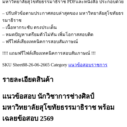
มหาวิทยาลัยสุโขทัยธรรมาธิราช PDFและหนังสือ ประกอบด้วย
วิชาการ
ช่าง
– ปรับหัวข้อตามประกาศสอบล่าสุดของ มหาวิทยาลัยสุโขทัยธร
ศิลป์
รมาธิราช
มหาวิทยาลัย
– เนื้อหากระชับ ตรงประเด็น
สุโขทัย
– หมดปัญหาเตรียมตัวไม่ทัน เพิ่มโอกาสสอบติด
ธร
– ฟรีไฟล์เสียงเทคนิคการสอบสัมภาษณ์
รมาธิ
!!!! แถมฟรีไฟล์เสียงเทคนิคการสอบสัมภาษณ์ !!!
ราช
ชิ้น
SKU
Sheet88-26-06-2665
Category
แนวข้อสอบราชการ
รายละเอียดสินค้า
แนวข้อสอบ นักวิชาการช่างศิลป์
มหาวิทยาลัยสุโขทัยธรรมาธิราช
พร้อม
เฉลยข้อสอบ 2569