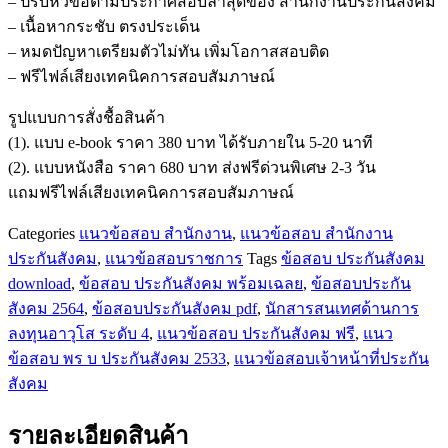
– ปรับหัวข้อตามประกาศสอบล่าสุดของ สำนักงานประกันสังคม
สารสนเทศ
– เนื้อหากระชับ ตรงประเด็น
ด้าน
– หมดปัญหาเตรียมตัวไม่ทัน เพิ่มโอกาสสอบติด
การ
– ฟรีไฟล์เสียงเทคนิคการสอบสัมภาษณ์
ลงทุน
อาวุโส
รูปแบบการสั่งชื้อสินค้า
ระดับ
(1). แบบ e-book ราคา 380 บาท ได้รับภายใน 5-20 นาที
4
(2). แบบหนังสือ ราคา 680 บาท ส่งฟรีด่วนพิเศษ 2-3 วัน
สำนักงาน
แถมฟรีไฟล์เสียงเทคนิคการสอบสัมภาษณ์
ประกัน
สังคม
Categories
แนวข้อสอบ สำนักงาน
,
แนวข้อสอบ สำนักงาน
ชิ้น
ประกันสังคม
,
แนวข้อสอบราชการ
Tags
ข้อสอบ ประกันสังคม
download
,
ข้อสอบ ประกันสังคม พร้อมเฉลย
,
ข้อสอบประกัน
สังคม 2564
,
ข้อสอบประกันสังคม pdf
,
นักสารสนเทศด้านการ
ลงทุนอาวุโส ระดับ 4
,
แนวข้อสอบ ประกันสังคม ฟรี
,
แนว
ข้อสอบ พร บ ประกันสังคม 2533
,
แนวข้อสอบเจ้าหน้าที่ประกัน
สังคม
รายละเอียดสินค้า