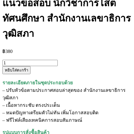
แนวข้อสอบ นักวิชาการโสต
ทัศนศึกษา สำนักงานเลขาธิการ
วุฒิสภา
฿
380
จำนวน
หยิบใส่ตะกร้า
แนว
ข้อสอบ
รายละเอียดภายในชุดประกอบด้วย
นัก
– ปรับหัวข้อตามประกาศสอบล่าสุดของ สำนักงานเลขาธิการ
วิชาการ
วุฒิสภา
โสต
– เนื้อหากระชับ ตรงประเด็น
ทัศนศึกษา
– หมดปัญหาเตรียมตัวไม่ทัน เพิ่มโอกาสสอบติด
สำนักงาน
– ฟรีไฟล์เสียงเทคนิคการสอบสัมภาษณ์
เลขาธิการ
วุฒิสภา
รูปแบบการสั่งชื้อสินค้า