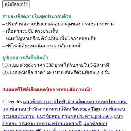
หยิบใส่ตะกร้า
แนว
ข้อสอบ
รายละเอียดภายในชุดประกอบด้วย
นัก
– ปรับหัวข้อตามประกาศสอบล่าสุดของ กรมชลประทาน
วิเทศสัมพันธ์
– เนื้อหากระชับ ตรงประเด็น
ปฏิบัติ
– หมดปัญหาเตรียมตัวไม่ทัน เพิ่มโอกาสสอบติด
การ
– ฟรีไฟล์เสียงเทคนิคการสอบสัมภาษณ์
กรมชลประทาน
ชิ้น
รูปแบบการสั่งชื้อสินค้า
(1). แบบ e-book ราคา 380 บาท ได้รับภายใน 5-20 นาที
(2). แบบหนังสือ ราคา 680 บาท ส่งฟรีด่วนพิเศษ 2-3 วัน
!!แถมฟรีไฟล์เสียงเทคนิคการสอบสัมภาษณ์!!
Categories
แนวข้อสอบ การไฟฟ้าฝ่ายผลิตแหงประเทศไทย กฟผ.
,
แนวข้อสอบ สำนักงานสหกรณ์จังหวัดระยอง
Tags
แนวข้อสอบ
กรมชลประทาน
,
แนวข้อสอบ กรมชลประทาน pdf 2566
,
แนว
ข้อสอบ กรมชลประทาน พร้อมเฉลย ฟรี
,
แนวข้อสอบ
กรมชลประทาน ฟรี
,
แนวข้อสอบ กรมชลประทาน ล่าสุด
,
แนว