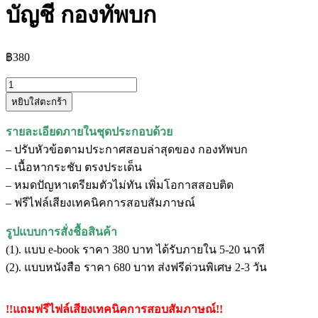
บัญชี กองทัพบก
฿
380
จำนวน
หยิบใส่ตะกร้า
แนว
ข้อสอบ
รายละเอียดภายในชุดประกอบด้วย
นาย
– ปรับหัวข้อตามประกาศสอบล่าสุดของ กองทัพบก
ทหาร
– เนื้อหากระชับ ตรงประเด็น
สัญญา
– หมดปัญหาเตรียมตัวไม่ทัน เพิ่มโอกาสสอบติด
บัตร
– ฟรีไฟล์เสียงเทคนิคการสอบสัมภาษณ์
กลุ่ม
สอบ
รูปแบบการสั่งชื้อสินค้า
ที่
(1). แบบ e-book ราคา 380 บาท ได้รับภายใน 5-20 นาที
6
(2). แบบหนังสือ ราคา 680 บาท ส่งฟรีด่วนพิเศษ 2-3 วัน
การ
เงิน
!!แถมฟรีไฟล์เสียงเทคนิคการสอบสัมภาษณ์!!
การ