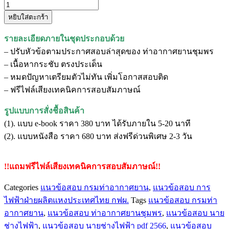
จำนวน
หยิบใส่ตะกร้า
แนว
ข้อสอบ
รายละเอียดภายในชุดประกอบด้วย
นาย
– ปรับหัวข้อตามประกาศสอบล่าสุดของ ท่าอากาศยานชุมพร
ช่างไฟ
– เนื้อหากระชับ ตรงประเด็น
ฟ้า
– หมดปัญหาเตรียมตัวไม่ทัน เพิ่มโอกาสสอบติด
ท่า
– ฟรีไฟล์เสียงเทคนิคการสอบสัมภาษณ์
อากาศยาน
ชุมพร
รูปแบบการสั่งชื้อสินค้า
ชิ้น
(1). แบบ e-book ราคา 380 บาท ได้รับภายใน 5-20 นาที
(2). แบบหนังสือ ราคา 680 บาท ส่งฟรีด่วนพิเศษ 2-3 วัน
!!แถมฟรีไฟล์เสียงเทคนิคการสอบสัมภาษณ์!!
Categories
แนวข้อสอบ กรมท่าอากาศยาน
,
แนวข้อสอบ การ
ไฟฟ้าฝ่ายผลิตแหงประเทศไทย กฟผ.
Tags
แนวข้อสอบ กรมท่า
อากาศยาน
,
แนวข้อสอบ ท่าอากาศยานชุมพร
,
แนวข้อสอบ นาย
ช่างไฟฟ้า
,
แนวข้อสอบ นายช่างไฟฟ้า pdf 2566
,
แนวข้อสอบ