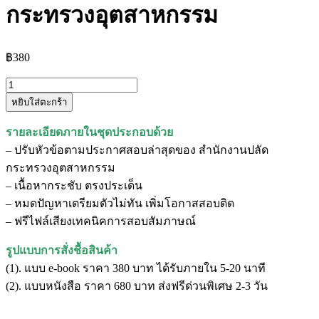
กระทรวงอุตสาหกรรม
฿
380
จำนวน
หยิบใส่ตะกร้า
แนว
ข้อสอบ
รายละเอียดภายในชุดประกอบด้วย
เจ้า
– ปรับหัวข้อตามประกาศสอบล่าสุดของ สำนักงานปลัด
หน้าที่
กระทรวงอุตสาหกรรม
บริหาร
– เนื้อหากระชับ ตรงประเด็น
งาน
– หมดปัญหาเตรียมตัวไม่ทัน เพิ่มโอกาสสอบติด
ทั่วไป
– ฟรีไฟล์เสียงเทคนิคการสอบสัมภาษณ์
สำนักงาน
ปลัด
รูปแบบการสั่งชื้อสินค้า
กระทรวง
(1). แบบ e-book ราคา 380 บาท ได้รับภายใน 5-20 นาที
อุตสาหกรรม
(2). แบบหนังสือ ราคา 680 บาท ส่งฟรีด่วนพิเศษ 2-3 วัน
ชิ้น