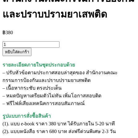
และปราบปรามยาเสพติด
฿
380
จำนวน
หยิบใส่ตะกร้า
แนว
ข้อสอบ
รายละเอียดภายในชุดประกอบด้วย
นิติกร
– ปรับหัวข้อตามประกาศสอบล่าสุดของ สำนักงานคณะ
ปฏิบัติ
กรรมการป้องกันและปราบปรามยาเสพติด
การ
– เนื้อหากระชับ ตรงประเด็น
สำนักงาน
– หมดปัญหาเตรียมตัวไม่ทัน เพิ่มโอกาสสอบติด
คณะ
– ฟรีไฟล์เสียงเทคนิคการสอบสัมภาษณ์
กรรมการ
ป้องกัน
รูปแบบการสั่งชื้อสินค้า
และ
(1). แบบ e-book ราคา 380 บาท ได้รับภายใน 5-20 นาที
ปราบ
(2). แบบหนังสือ ราคา 680 บาท ส่งฟรีด่วนพิเศษ 2-3 วัน
ปราม