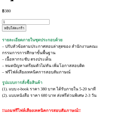
฿
380
จำนวน
หยิบใส่ตะกร้า
แนว
ข้อสอบ
รายละเอียดภายในชุดประกอบด้วย
นัก
– ปรับหัวข้อตามประกาศสอบล่าสุดของ สำนักงานคณะ
วิชาการ
กรรมการการศึกษาขั้นพื้นฐาน
คอมพิวเตอร์
– เนื้อหากระชับ ตรงประเด็น
ปฏิบัติ
– หมดปัญหาเตรียมตัวไม่ทัน เพิ่มโอกาสสอบติด
การ
– ฟรีไฟล์เสียงเทคนิคการสอบสัมภาษณ์
สำนักงาน
คณะ
รูปแบบการสั่งชื้อสินค้า
กรรมการ
(1). แบบ e-book ราคา 380 บาท ได้รับภายใน 5-20 นาที
การ
(2). แบบหนังสือ ราคา 680 บาท ส่งฟรีด่วนพิเศษ 2-3 วัน
ศึกษา
ขั้น
!!แถมฟรีไฟล์เสียงเทคนิคการสอบสัมภาษณ์!!
พื้น