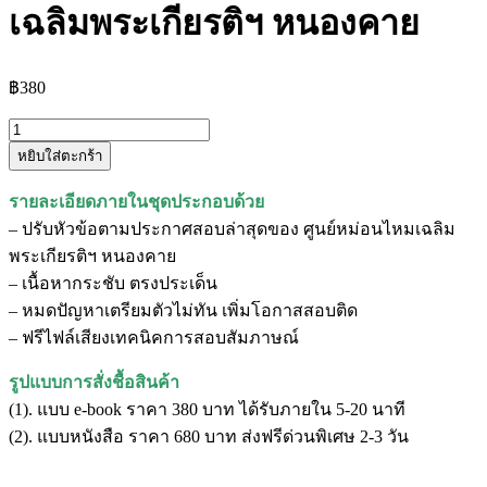
เฉลิมพระเกียรติฯ หนองคาย
฿
380
จำนวน
หยิบใส่ตะกร้า
แนว
ข้อสอบ
รายละเอียดภายในชุดประกอบด้วย
พนักงาน
– ปรับหัวข้อตามประกาศสอบล่าสุดของ ศูนย์หม่อนไหมเฉลิม
ประจำ
พระเกียรติฯ หนองคาย
ห้อง
– เนื้อหากระชับ ตรงประเด็น
ทดลอง
– หมดปัญหาเตรียมตัวไม่ทัน เพิ่มโอกาสสอบติด
ศูนย์
– ฟรีไฟล์เสียงเทคนิคการสอบสัมภาษณ์
หม่อน
ไหม
รูปแบบการสั่งชื้อสินค้า
เฉลิม
(1). แบบ e-book ราคา 380 บาท ได้รับภายใน 5-20 นาที
พระ
(2). แบบหนังสือ ราคา 680 บาท ส่งฟรีด่วนพิเศษ 2-3 วัน
เกีย
รติฯ