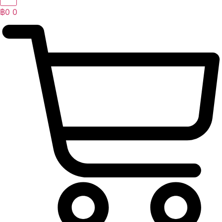
฿
0
0