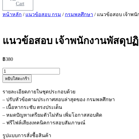
Cart
หน้าหลัก
/
แนวข้อสอบ กรม
/
กรมพลศึกษา
/ แนวข้อสอบ เจ้าพนั
แนวข้อสอบ เจ้าพนักงานพัสดุปฏ
฿
380
จำนวน
หยิบใส่ตะกร้า
แนว
ข้อสอบ
รายละเอียดภายในชุดประกอบด้วย
เจ้า
– ปรับหัวข้อตามประกาศสอบล่าสุดของ กรมพลศึกษา
พนักงาน
– เนื้อหากระชับ ตรงประเด็น
พัสดุ
– หมดปัญหาเตรียมตัวไม่ทัน เพิ่มโอกาสสอบติด
ปฏิบัติ
– ฟรีไฟล์เสียงเทคนิคการสอบสัมภาษณ์
งาน
กรม
รูปแบบการสั่งชื้อสินค้า