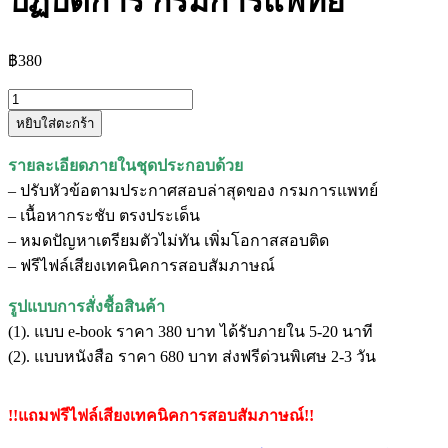
ปฏิบัติการ กรมการแพทย์
฿
380
จำนวน
หยิบใส่ตะกร้า
แนว
ข้อสอบ
รายละเอียดภายในชุดประกอบด้วย
นัก
– ปรับหัวข้อตามประกาศสอบล่าสุดของ กรมการแพทย์
โภชนาการ
– เนื้อหากระชับ ตรงประเด็น
ปฏิบัติ
– หมดปัญหาเตรียมตัวไม่ทัน เพิ่มโอกาสสอบติด
การ
– ฟรีไฟล์เสียงเทคนิคการสอบสัมภาษณ์
กรม
การ
รูปแบบการสั่งชื้อสินค้า
แพทย์
(1). แบบ e-book ราคา 380 บาท ได้รับภายใน 5-20 นาที
ชิ้น
(2). แบบหนังสือ ราคา 680 บาท ส่งฟรีด่วนพิเศษ 2-3 วัน
!!แถมฟรีไฟล์เสียงเทคนิคการสอบสัมภาษณ์!!