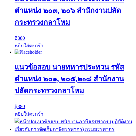
ตำแหน่ง ๒๐๓, ๒๐๖ สำนักงานปลัด
กระทรวงกลาโหม
฿
380
หยิบใส่ตะกร้า
แนวข้อสอบ นายทหารประทวน รหัส
ตำแหน่ง ๒๐๑, ๒๐๕,๒o๘ สำนักงาน
ปลัดกระทรวงกลาโหม
฿
380
หยิบใส่ตะกร้า