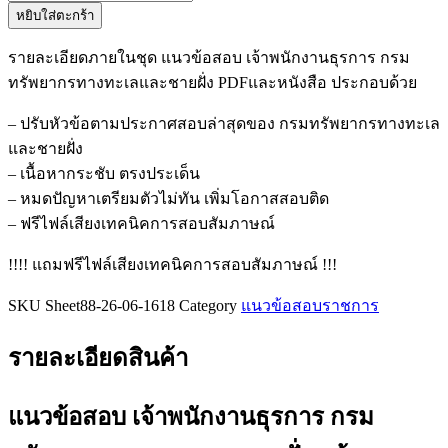
หยิบใส่ตะกร้า
แนว
ข้อสอบ
รายละเอียดภายในชุด แนวข้อสอบ เจ้าพนักงานธุรการ กรม
เจ้า
ทรัพยากรทางทะเลและชายฝั่ง PDFและหนังสือ ประกอบด้วย
พนักงาน
ธุรการ
– ปรับหัวข้อตามประกาศสอบล่าสุดของ กรมทรัพยากรทางทะเล
กรม
และชายฝั่ง
ทรัพยากร
– เนื้อหากระชับ ตรงประเด็น
ทาง
– หมดปัญหาเตรียมตัวไม่ทัน เพิ่มโอกาสสอบติด
ทะเล
– ฟรีไฟล์เสียงเทคนิคการสอบสัมภาษณ์
และ
!!!! แถมฟรีไฟล์เสียงเทคนิคการสอบสัมภาษณ์ !!!
ชายฝั่ง
ชิ้น
SKU
Sheet88-26-06-1618
Category
แนวข้อสอบราชการ
รายละเอียดสินค้า
แนวข้อสอบ เจ้าพนักงานธุรการ กรม