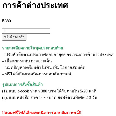
การค้าต่างประเทศ
฿
380
จำนวน
หยิบใส่ตะกร้า
แนว
ข้อสอบ
รายละเอียดภายในชุดประกอบด้วย
เจ้า
– ปรับหัวข้อตามประกาศสอบล่าสุดของ กรมการค้าต่างประเทศ
พนักงาน
– เนื้อหากระชับ ตรงประเด็น
การ
– หมดปัญหาเตรียมตัวไม่ทัน เพิ่มโอกาสสอบติด
เงิน
– ฟรีไฟล์เสียงเทคนิคการสอบสัมภาษณ์
และ
บัญชี
รูปแบบการสั่งชื้อสินค้า
ปฏิบัติ
(1). แบบ e-book ราคา 380 บาท ได้รับภายใน 5-20 นาที
งาน
(2). แบบหนังสือ ราคา 680 บาท ส่งฟรีด่วนพิเศษ 2-3 วัน
กรม
การ
!!แถมฟรีไฟล์เสียงเทคนิคการสอบสัมภาษณ์!!
ค้า