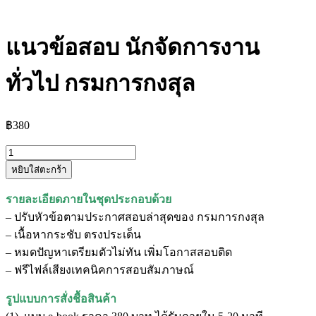
แนวข้อสอบ นักจัดการงาน
ทั่วไป กรมการกงสุล
฿
380
จำนวน
หยิบใส่ตะกร้า
แนว
ข้อสอบ
รายละเอียดภายในชุดประกอบด้วย
นัก
– ปรับหัวข้อตามประกาศสอบล่าสุดของ กรมการกงสุล
จัดการ
– เนื้อหากระชับ ตรงประเด็น
งาน
– หมดปัญหาเตรียมตัวไม่ทัน เพิ่มโอกาสสอบติด
ทั่วไป
– ฟรีไฟล์เสียงเทคนิคการสอบสัมภาษณ์
กรม
การ
รูปแบบการสั่งชื้อสินค้า
กงสุล