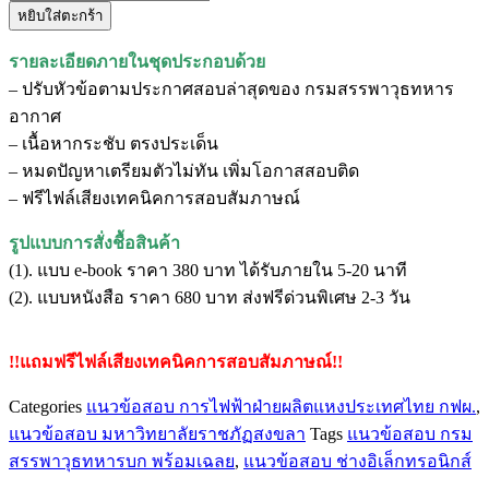
หยิบใส่ตะกร้า
แนว
ข้อสอบ
รายละเอียดภายในชุดประกอบด้วย
ช่าง
– ปรับหัวข้อตามประกาศสอบล่าสุดของ กรมสรรพาวุธทหาร
อิเล็กทรอนิกส์
อากาศ
กรม
– เนื้อหากระชับ ตรงประเด็น
สรรพาวุธ
– หมดปัญหาเตรียมตัวไม่ทัน เพิ่มโอกาสสอบติด
ทหาร
– ฟรีไฟล์เสียงเทคนิคการสอบสัมภาษณ์
อากาศ
ชิ้น
รูปแบบการสั่งชื้อสินค้า
(1). แบบ e-book ราคา 380 บาท ได้รับภายใน 5-20 นาที
(2). แบบหนังสือ ราคา 680 บาท ส่งฟรีด่วนพิเศษ 2-3 วัน
!!แถมฟรีไฟล์เสียงเทคนิคการสอบสัมภาษณ์!!
Categories
แนวข้อสอบ การไฟฟ้าฝ่ายผลิตแหงประเทศไทย กฟผ.
,
แนวข้อสอบ มหาวิทยาลัยราชภัฏสงขลา
Tags
แนวข้อสอบ กรม
สรรพาวุธทหารบก พร้อมเฉลย
,
แนวข้อสอบ ช่างอิเล็กทรอนิกส์