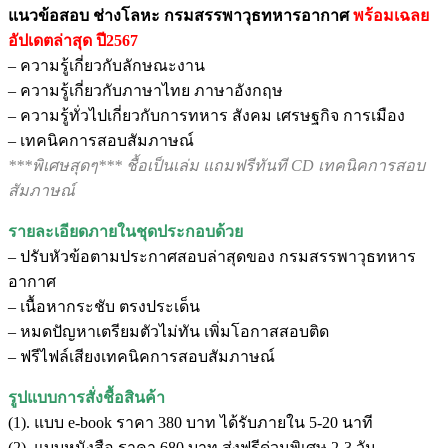
แนวข้อสอบ ช่างโลหะ กรมสรรพาวุธทหารอากาศ
พร้อมเฉลย
อัปเดตล่าสุด ปี2567
– ความรู้เกี่ยวกับลักษณะงาน
– ความรู้เกี่ยวกับภาษาไทย ภาษาอังกฤษ
– ความรู้ทั่วไปเกี่ยวกับการทหาร สังคม เศรษฐกิจ การเมือง
– เทคนิคการสอบสัมภาษณ์
***พิเศษสุดๆ*** ชื้อเป็นเล่ม แถมฟรีทันที CD เทคนิคการสอบ
สัมภาษณ์
รายละเอียดภายในชุดประกอบด้วย
– ปรับหัวข้อตามประกาศสอบล่าสุดของ กรมสรรพาวุธทหาร
อากาศ
– เนื้อหากระชับ ตรงประเด็น
– หมดปัญหาเตรียมตัวไม่ทัน เพิ่มโอกาสสอบติด
– ฟรีไฟล์เสียงเทคนิคการสอบสัมภาษณ์
รูปแบบการสั่งชื้อสินค้า
(1). แบบ e-book ราคา 380 บาท ได้รับภายใน 5-20 นาที
(2). แบบหนังสือ ราคา 680 บาท ส่งฟรีด่วนพิเศษ 2-3 วัน