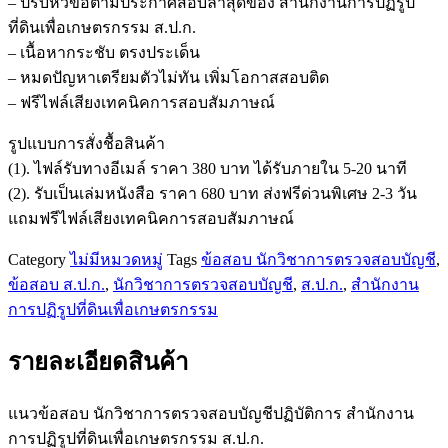
– ปรับหัวข้อตามประกาศสอบล่าสุดของ สำนักงานการปฏิรูป
วิชาการ
ที่ดินเพื่อเกษตรกรรม ส.ป.ก.
ตรวจ
– เนื้อหากระชับ ตรงประเด็น
สอบ
– หมดปัญหาเตรียมตัวไม่ทัน เพิ่มโอกาสสอบติด
บัญชี
– ฟรีไฟล์เสียงเทคนิคการสอบสัมภาษณ์
ปฏิบัติ
การ
รูปแบบการสั่งชื้อสินค้า
สำนักงาน
(1). ไฟล์รับทางอีเมล์ ราคา 380 บาท ได้รับภายใน 5-20 นาที
การ
(2). รับเป็นเล่มหนังสือ ราคา 680 บาท ส่งฟรีด่วนพิเศษ 2-3 วัน
ปฏิรูป
แถมฟรีไฟล์เสียงเทคนิคการสอบสัมภาษณ์
ที่ดิน
Category
ไม่มีหมวดหมู่
Tags
ข้อสอบ นักวิชาการตรวจสอบบัญชี
,
เพื่อ
ข้อสอบ ส.ป.ก.
,
นักวิชาการตรวจสอบบัญชี
,
ส.ป.ก.
,
สำนักงาน
เกษตรกรรม
การปฏิรูปที่ดินเพื่อเกษตรกรรม
ส.ป.ก.
ชิ้น
รายละเอียดสินค้า
แนวข้อสอบ นักวิชาการตรวจสอบบัญชีปฏิบัติการ สำนักงาน
การปฏิรูปที่ดินเพื่อเกษตรกรรม ส.ป.ก.