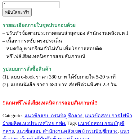
จำนวน
หยิบใส่ตะกร้า
แนว
ข้อสอบ
รายละเอียดภายในชุดประกอบด้วย
เจ้า
– ปรับหัวข้อตามประกาศสอบล่าสุดของ สำนักงานคลังเขต 1
หน้าที่
– เนื้อหากระชับ ตรงประเด็น
บันทึก
– หมดปัญหาเตรียมตัวไม่ทัน เพิ่มโอกาสสอบติด
ข้อมูล
– ฟรีไฟล์เสียงเทคนิคการสอบสัมภาษณ์
สำนักงาน
คลัง
รูปแบบการสั่งชื้อสินค้า
เขต
(1). แบบ e-book ราคา 380 บาท ได้รับภายใน 5-20 นาที
1
(2). แบบหนังสือ ราคา 680 บาท ส่งฟรีด่วนพิเศษ 2-3 วัน
ชิ้น
!!แถมฟรีไฟล์เสียงเทคนิคการสอบสัมภาษณ์!!
Categories
แนวข้อสอบ กรมบัญชีกลาง
,
แนวข้อสอบ การไฟฟ้า
ฝ่ายผลิตแหงประเทศไทย กฟผ.
Tags
แนวข้อสอบ กรมบัญชี
กลาง
,
แนวข้อสอบ สำนักงานคลังเขต 8 กรมบัญชีกลาง
,
แนว
ข้อสอบ เจ้าหน้าที่บันทึกข้อมูล พร้อมเฉลย