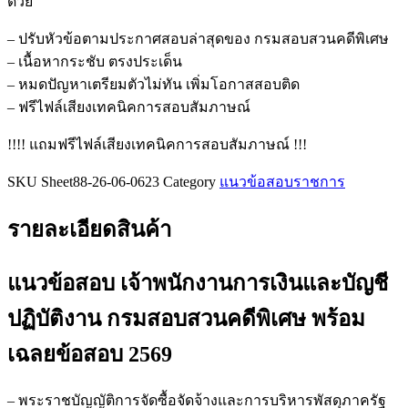
ด้วย
การ
เงิน
– ปรับหัวข้อตามประกาศสอบล่าสุดของ กรมสอบสวนคดีพิเศษ
และ
– เนื้อหากระชับ ตรงประเด็น
บัญชี
– หมดปัญหาเตรียมตัวไม่ทัน เพิ่มโอกาสสอบติด
ปฏิบัติ
– ฟรีไฟล์เสียงเทคนิคการสอบสัมภาษณ์
งาน
!!!! แถมฟรีไฟล์เสียงเทคนิคการสอบสัมภาษณ์ !!!
กรม
สอบสวน
SKU
Sheet88-26-06-0623
Category
แนวข้อสอบราชการ
คดี
พิเศษ
รายละเอียดสินค้า
ชิ้น
แนวข้อสอบ เจ้าพนักงานการเงินและบัญชี
ปฏิบัติงาน กรมสอบสวนคดีพิเศษ
พร้อม
เฉลยข้อสอบ 2569
– พระราชบัญญัติการจัดซื้อจัดจ้างและการบริหารพัสดุภาครัฐ