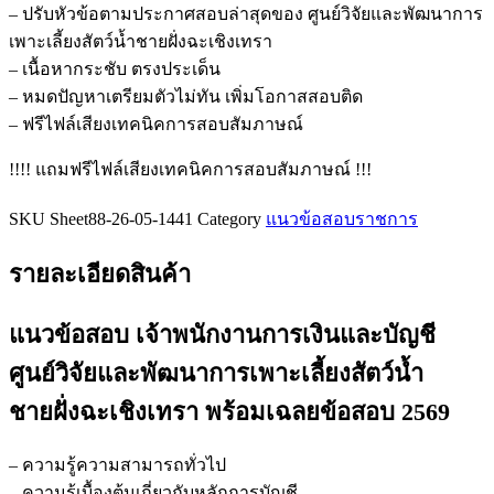
เงิน
– ปรับหัวข้อตามประกาศสอบล่าสุดของ ศูนย์วิจัยและพัฒนาการ
และ
เพาะเลี้ยงสัตว์น้ำชายฝั่งฉะเชิงเทรา
บัญชี
– เนื้อหากระชับ ตรงประเด็น
ศูนย์วิจัย
– หมดปัญหาเตรียมตัวไม่ทัน เพิ่มโอกาสสอบติด
และ
– ฟรีไฟล์เสียงเทคนิคการสอบสัมภาษณ์
พัฒนาการ
เพาะ
!!!! แถมฟรีไฟล์เสียงเทคนิคการสอบสัมภาษณ์ !!!
เลี้ยง
SKU
Sheet88-26-05-1441
Category
แนวข้อสอบราชการ
สัตว์
น้ำ
รายละเอียดสินค้า
ชายฝั่ง
ฉะเชิงเทรา
แนวข้อสอบ เจ้าพนักงานการเงินและบัญชี
ชิ้น
ศูนย์วิจัยและพัฒนาการเพาะเลี้ยงสัตว์น้ำ
ชายฝั่งฉะเชิงเทรา
พร้อมเฉลยข้อสอบ 2569
– ความรู้ความสามารถทั่วไป
– ความรู้เบื้องต้นเกี่ยวกับหลักการบัญชี