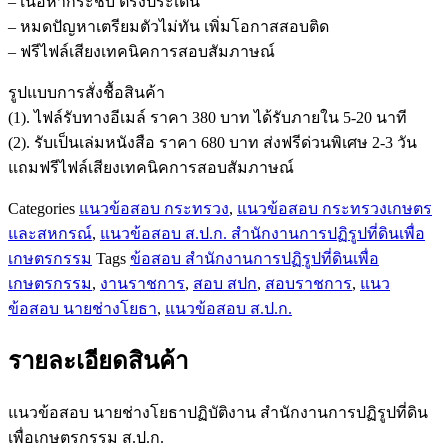
– เนื้อหากระชับ ตรงประเด็น
โยธา
– หมดปัญหาเตรียมตัวไม่ทัน เพิ่มโอกาสสอบติด
ปฏิบัติ
– ฟรีไฟล์เสียงเทคนิคการสอบสัมภาษณ์
งาน
สำนักงาน
รูปแบบการสั่งชื้อสินค้า
การ
(1). ไฟล์รับทางอีเมล์ ราคา 380 บาท ได้รับภายใน 5-20 นาที
ปฏิรูป
(2). รับเป็นเล่มหนังสือ ราคา 680 บาท ส่งฟรีด่วนพิเศษ 2-3 วัน
ที่ดิน
แถมฟรีไฟล์เสียงเทคนิคการสอบสัมภาษณ์
เพื่อ
Categories
แนวข้อสอบ กระทรวง
,
แนวข้อสอบ กระทรวงเกษตร
เกษตรกรรม
และสหกรณ์
,
แนวข้อสอบ ส.ป.ก. สำนักงานการปฏิรูปที่ดินเพื่อ
ส.ป.ก.
เกษตรกรรม
Tags
ข้อสอบ สำนักงานการปฏิรูปที่ดินเพื่อ
ชิ้น
เกษตรกรรม
,
งานราชการ
,
สอบ สปก
,
สอบราชการ
,
แนว
ข้อสอบ นายช่างโยธา
,
แนวข้อสอบ ส.ป.ก.
รายละเอียดสินค้า
แนวข้อสอบ นายช่างโยธาปฏิบัติงาน สำนักงานการปฏิรูปที่ดิน
เพื่อเกษตรกรรม ส.ป.ก.