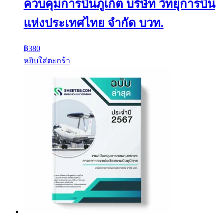
ควบคุมการบินภูเก็ต บริษัท วิทยุการบิน
แห่งประเทศไทย จำกัด บวท.
฿
380
หยิบใส่ตะกร้า